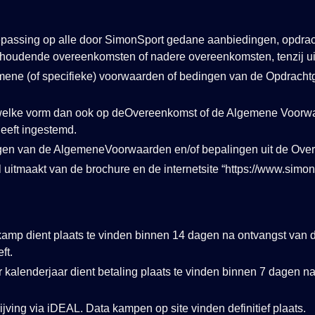
passing op alle door SimonSport gedane aanbiedingen, opdrac
houdende overeenkomsten of nadere overeenkomsten, tenzij uitd
mene (of specifieke) voorwaarden of bedingen van de Opdracht
n welke vorm dan ook op deOvereenkomst of de Algemene Voorwa
eeft ingestemd.
ingen van de AlgemeneVoorwaarden en/of bepalingen uit de Over
eel uitmaakt van de brochure en de internetsite “https://www.simo
amp dient plaats te vinden binnen 14 dagen na ontvangst van de
ft.
er kalenderjaar dient betaling plaats te vinden binnen 7 dagen n
hrijving via iDEAL. Data kampen op site vinden definitief plaats.