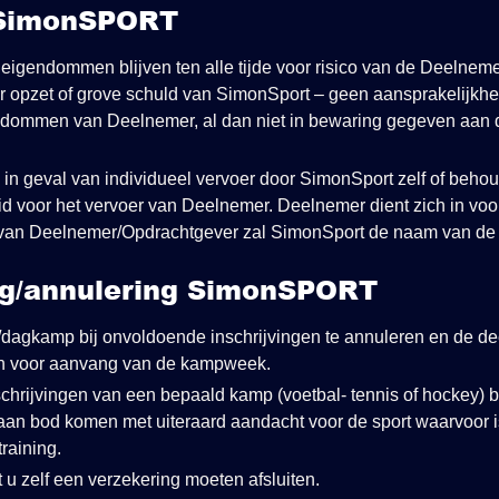
d SimonSPORT
 eigendommen blijven ten alle tijde voor risico van de Deelne
r opzet of grove schuld van SimonSport – geen aansprakelijkhe
dommen van Deelnemer, al dan niet in bewaring gegeven aan d
n geval van individueel vervoer door SimonSport zelf of behou
d voor het vervoer van Deelnemer. Deelnemer dient zich in vo
 van Deelnemer/Opdrachtgever zal SimonSport de naam van de b
ng/annulering SimonSPORT
dagkamp bij onvoldoende inschrijvingen te annuleren en de de
agen voor aanvang van de kampweek.
chrijvingen van een bepaald kamp (voetbal- tennis of hockey) 
aan bod komen met uiteraard aandacht voor de sport waarvoor i
training.
t u zelf een verzekering moeten afsluiten.