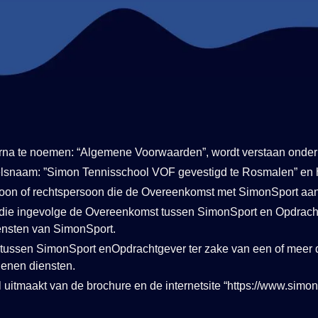
rna te noemen: “Algemene Voorwaarden”, wordt verstaan onder
snaam: ”Simon Tennisschool VOF gevestigd te Rosmalen” en h
rsoon of rechtspersoon die de Overeenkomst met SimonSport aa
n die ingevolge de Overeenkomst tussen SimonSport en Opdrach
ensten van SimonSport.
tussen SimonSport enOpdrachtgever ter zake van een of meer
lenen diensten.
eel uitmaakt van de brochure en de internetsite “https://www.simo