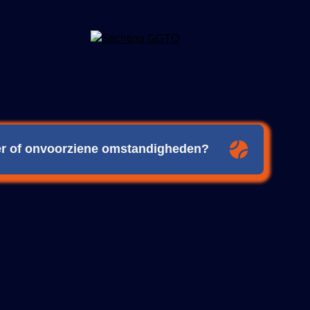
eer of onvoorziene omstandigheden?
ijdig over eventuele wijzigingen of verplaatsingen