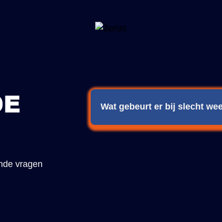
DE
Wat gebeurt er bij slecht w
Bij slecht weer informeren wij je t
van lessen en activiteiten.
nde vragen