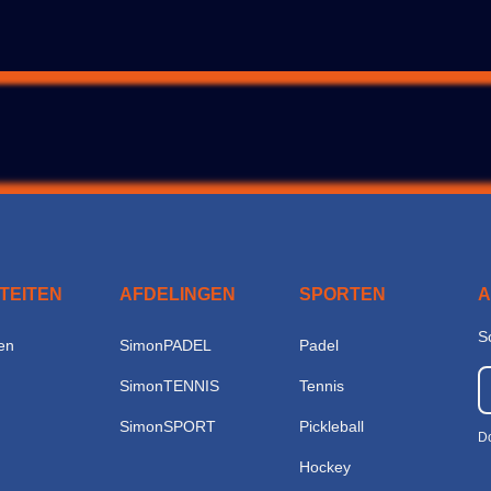
ITEITEN
AFDELINGEN
SPORTEN
S
en
SimonPADEL
Padel
SimonTENNIS
Tennis
SimonSPORT
Pickleball
Do
Hockey