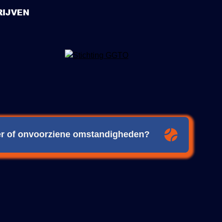
IJVEN
eer of onvoorziene omstandigheden?
ijdig over eventuele wijzigingen of verplaatsingen