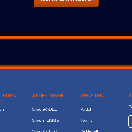
ITEITEN
AFDELINGEN
SPORTEN
S
en
SimonPADEL
Padel
SimonTENNIS
Tennis
SimonSPORT
Pickleball