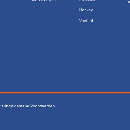
Do
Hockey
Voetbal
laring
Algemene Voorwaarden