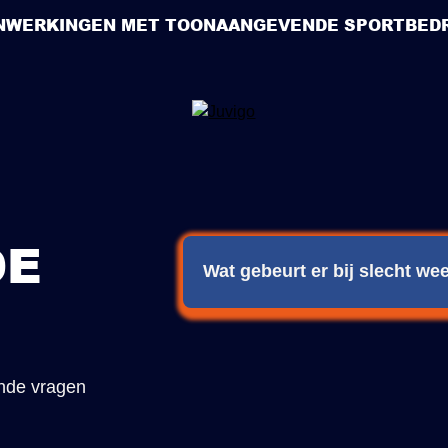
NWERKINGEN MET TOONAANGEVENDE SPORTBEDR
DE
Wat gebeurt er bij slecht w
Bij slecht weer informeren wij je t
van lessen en activiteiten.
nde vragen