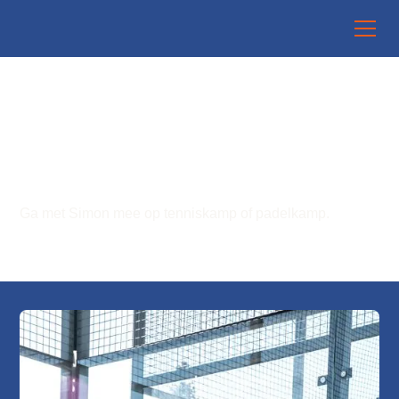
SPORTIEVE REIZEN
VOOR IEDEREEN
Ga met Simon mee op tenniskamp of padelkamp.