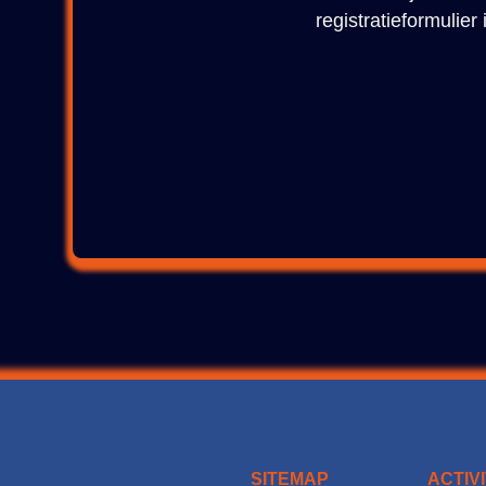
registratieformulie
SITEMAP
ACTIV