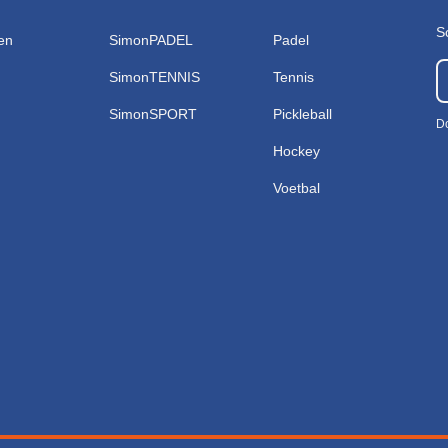
S
en
SimonPADEL
Padel
SimonTENNIS
Tennis
SimonSPORT
Pickleball
Do
Hockey
Voetbal