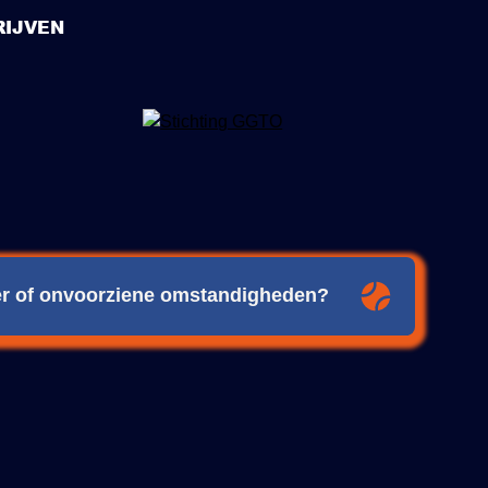
IJVEN
eer of onvoorziene omstandigheden?
ijdig over eventuele wijzigingen of verplaatsingen