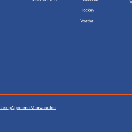
Do
Hockey
Voetbal
laring
Algemene Voorwaarden