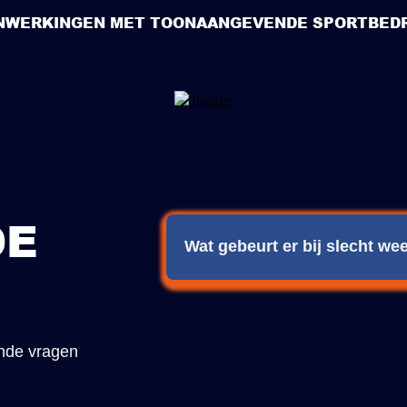
NWERKINGEN MET TOONAANGEVENDE SPORTBEDR
DE
Wat gebeurt er bij slecht w
Bij slecht weer informeren wij je t
van lessen en activiteiten.
nde vragen