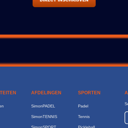
ITEITEN
AFDELINGEN
SPORTEN
S
en
SimonPADEL
Padel
SimonTENNIS
Tennis
SimonSPORT
Pickleball