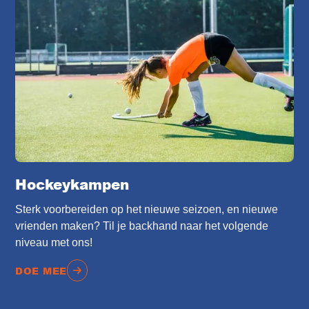
Hockeykampen
Sterk voorbereiden op het nieuwe seizoen, en nieuwe
vrienden maken? Til je backhand naar het volgende
niveau met ons!
DOE MEE