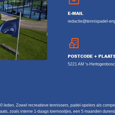
E-MAIL
redactie@tennispadel-eng
POSTCODE + PLAAT
5221 AM ‘s-Hertogenbos
 leden. Zowel recreatieve tennissers, padel-spelers als competi
laats, zoals interne 1-daags toernooitjes, een 5 maanden durend