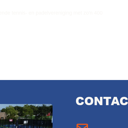
ende tennis- en padelvereniging met zo'n 400
CONTAC