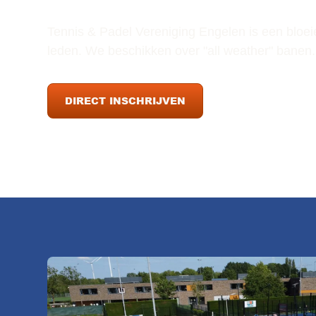
Tennis & Padel Vereniging Engelen is een bloei
leden. We beschikken over "all weather" banen.
DIRECT INSCHRIJVEN