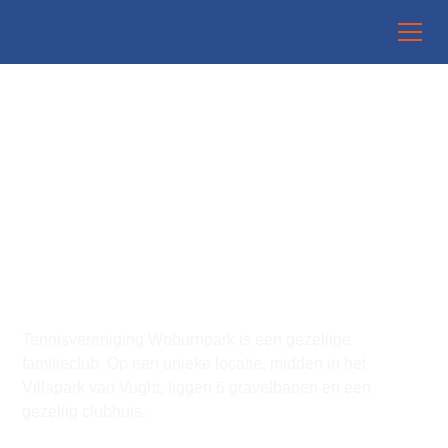
TV WOBURNPARK
TENNIS
Tennisvereniging Woburnpark is een gezellige
familieclub. Op een unieke locatie, midden in het
Villapark van Vught, liggen 6 gravelbanen en een
gezellig clubhuis.