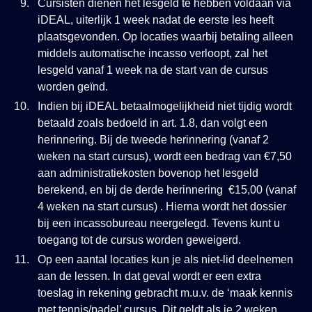
Cursisten dienen het lesgeld te hebben voldaan via
iDEAL, uiterlijk 1 week nadat de eerste les heeft
plaatsgevonden. Op locaties waarbij betaling alleen
middels automatische incasso verloopt, zal het
lesgeld vanaf 1 week na de start van de cursus
worden geïnd.
Indien bij iDEAL betaalmogelijkheid niet tijdig wordt
betaald zoals bedoeld in art. 1.8, dan volgt een
herinnering. Bij de tweede herinnering (vanaf 2
weken na start cursus), wordt een bedrag van €7,50
aan administratiekosten bovenop het lesgeld
berekend, en bij de derde herinnering €15,00 (vanaf
4 weken na start cursus) . Hierna wordt het dossier
bij een incassobureau neergelegd. Tevens kunt u
toegang tot de cursus worden geweigerd.
Op een aantal locaties kun je als niet-lid deelnemen
aan de lessen. In dat geval wordt er een extra
toeslag in rekening gebracht m.u.v. de ‘maak kennis
met tennis/padel’ cursus. Dit geldt als je 2 weken