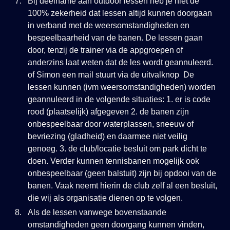
Bij deelname aan outdoor lessen heb je niet de
100% zekerheid dat lessen altijd kunnen doorgaan
in verband met de weersomstandigheden en
bespeelbaarheid van de banen. De lessen gaan
door, tenzij de trainer via de appgroepen of
anderzins laat weten dat de les wordt geannuleerd.
of Simon een mail stuurt via de uitvalknop De
lessen kunnen (ivm weersomstandigheden) worden
geannuleerd in de volgende situaties: 1. er is code
rood (plaatselijk) afgegeven 2. de banen zijn
onbespeelbaar door waterplassen, sneeuw of
bevriezing (gladheid) en daarmee niet veilig
genoeg. 3. de club/locatie besluit om park dicht te
doen. Verder kunnen tennisbanen mogelijk ook
onbespeelbaar (geen balstuit) zijn bij opdooi van de
banen. Vaak neemt hierin de club zelf al een besluit,
die wij als organisatie dienen op te volgen.
Als de lessen vanwege bovenstaande
omstandigheden geen doorgang kunnen vinden,